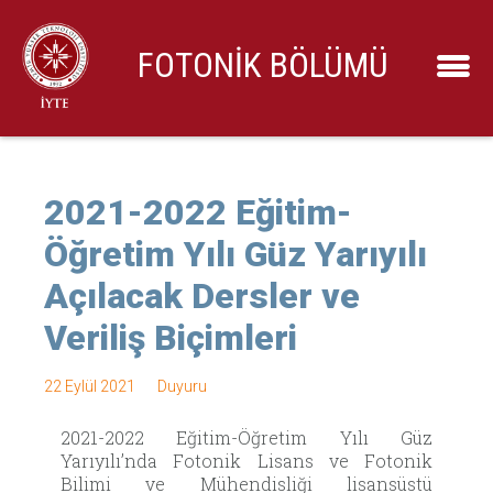
FOTONİK BÖLÜMÜ
2021-2022 Eğitim-
Öğretim Yılı Güz Yarıyılı
Açılacak Dersler ve
Veriliş Biçimleri
22 Eylül 2021
Duyuru
2021-2022 Eğitim-Öğretim Yılı Güz
Yarıyılı’nda Fotonik Lisans ve Fotonik
Bilimi ve Mühendisliği lisansüstü